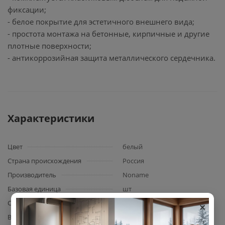
фиксации;
- белое покрытие для эстетичного внешнего вида;
- простота монтажа на бетонные, кирпичные и другие
плотные поверхности;
- антикоррозийная защита металлического сердечника.
Характеристики
Цвет
белый
Страна происхождения
Россия
Производитель
Noname
Базовая единица
шт
×
Сфера применения
для секционных радиаторов
Вид арматуры
кронштейн радиаторный