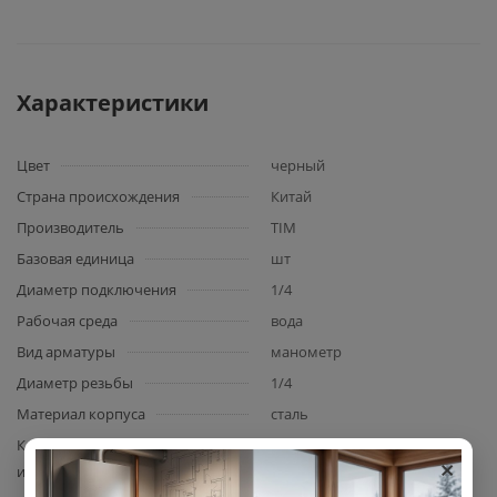
Характеристики
Цвет
черный
Страна происхождения
Китай
Производитель
TIM
Базовая единица
шт
Диаметр подключения
1/4
Рабочая среда
вода
Вид арматуры
манометр
Диаметр резьбы
1/4
Материал корпуса
сталь
Класс точности по показателям
1,6
×
измерителя