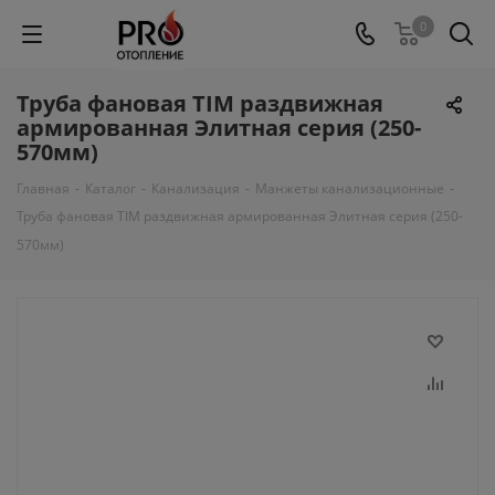
0
Труба фановая TIM раздвижная
армированная Элитная серия (250-
570мм)
Главная
-
Каталог
-
Канализация
-
Манжеты канализационные
-
Труба фановая TIM раздвижная армированная Элитная серия (250-
570мм)