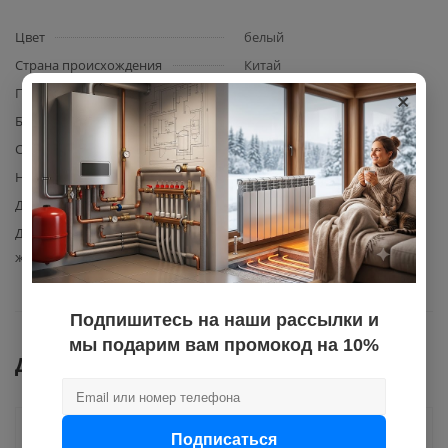
Цвет
белый
Страна происхождения
Китай
×
Производитель
TIM
Базовая единица
шт
Сфера применения
канализация
Назначение
для внутренней канализации
Диаметр
110
Допустимая температура
80
жидкости
Подпишитесь на наши рассылки и
мы подарим вам промокод на 10%
Документы
Подписаться
Как купить