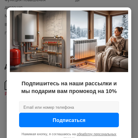
давления
×
Материал рабочего колеса
пластик/нерж. сталь
Вид насоса
насосная станция
Производительность насоса
53
Документы
Подпишитесь на наши рассылки и
Технические хараткеристики насосных станций
мы подарим вам промокод на 10%
Profline серии Lux, Standart, Basic, QB
Как купить
Подписаться
Оплата
Нажимая кнопку, я соглашаюсь на
обработку персональных