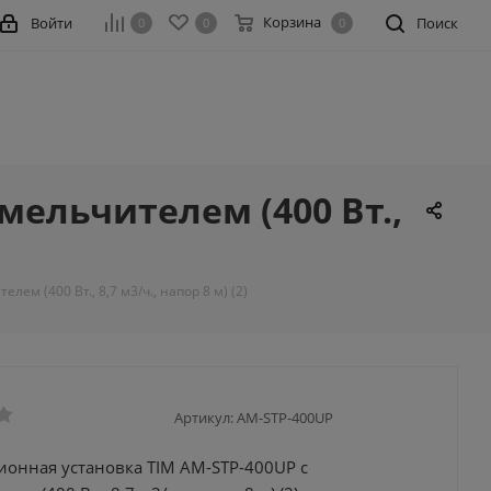
Корзина
Войти
Поиск
0
0
0
мельчителем (400 Вт.,
м (400 Вт., 8,7 м3/ч., напор 8 м) (2)
Артикул:
AM-STP-400UP
ионная установка TIM AM-STP-400UP с