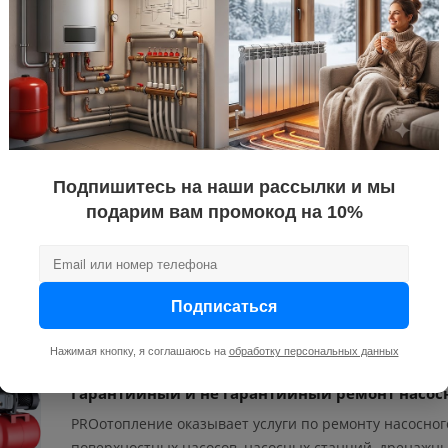
зационной установки TIM AM-STP-400UP с измельчителем
ответствия Tim, AquaTim санитарные, циркуляционные, по
Подпишитесь на наши рассылки и мы
остные, скважинные, винтовые, канализационные насосы с 5
подарим вам промокод на 10%
Подписаться
Нажимая кнопку, я соглашаюсь на
обработку персональных данных
Гарантийный и не гарантийный ремонт насос
PROотопление оказывает услуги по ремонту насосног
поверхностных насосов, насосных станций, дренажн