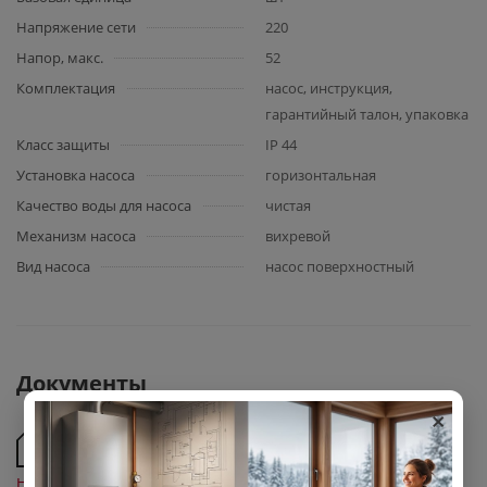
Напряжение сети
220
Напор, макс.
52
Комплектация
насос, инструкция,
гарантийный талон, упаковка
Класс защиты
IP 44
Установка насоса
горизонтальная
Качество воды для насоса
чистая
Механизм насоса
вихревой
Вид насоса
насос поверхностный
Документы
×
Сертификат соответствия насосов насосов и
насосных станций Aquario с 26 января 2022 по 25