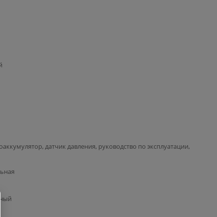
й
роаккумулятор, датчик давления, руководство по эксплуатации,
льная
ный