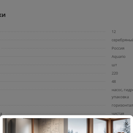
ки
12
серебряны
Россия
Aquario
шт
220
48
насос, гид
упаковка
горизонта
са
чистая
×
центробеж
оса
8