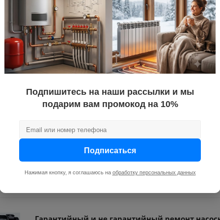
м.
1.8
насос пов
Подпишитесь на наши рассылки и мы
тветствия насосов насосов и насосных станций Aquario с 26
подарим вам промокод на 10%
 Aquario серий Joker1-100VS
Подписаться
Нажимая кнопку, я соглашаюсь на
обработку персональных данных
Гарантийный и не гарантийный ремонт насос