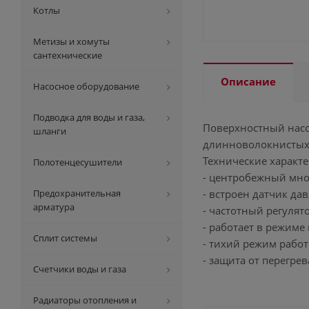
Котлы
Метизы и хомуты
сантехнические
Описание
Насосное оборудование
Подводка для воды и газа,
Поверхностный насо
шланги
длинноволокнистых 
Технические характе
Полотенцесушители
- центробежный мно
Предохранительная
- встроен датчик да
арматура
- частотный регулято
- работает в режиме
Сплит системы
- тихий режим работ
- защита от перегре
Счетчики воды и газа
Радиаторы отопления и