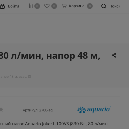
Корзина
Войти
Поиск
0
0
0
80 л/мин, напор 48 м,
апор 48 м, всас. 8)
Артикул:
2700-aq
ный насос Aquario Joker1-100VS (830 Вт., 80 л/мин,