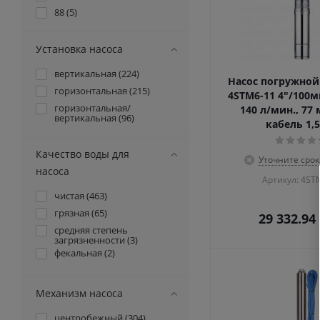
58 (
3
)
88 (
5
)
60 (
36
)
93 (
16
)
70 (
6
)
100 (
9
)
Установка насоса
75 (
7
)
120 (
8
)
90 (
5
)
вертикальная (
224
)
220 (
1
)
Насос погружно
105 (
2
)
горизонтальная (
215
)
4STM6-11 4"/100мм
240 (
1
)
120 (
5
)
горизонтальная/
140 л/мин., 77 
245 (
3
)
вертикальная (
96
)
150 (
1
)
кабель 1,5
248 (
1
)
2 (
1
)
280 (
22
)
Качество воды для
5 (
14
)
Уточните срок
370 (
28
)
насоса
14 (
2
)
Артикул: 4ST
400 (
19
)
15 (
15
)
чистая (
463
)
440 (
1
)
29 (
3
)
грязная (
65
)
29 332.94
500 (
2
)
39 (
4
)
средняя степень
550 (
41
)
загрязненности (
3
)
46 (
2
)
600 (
13
)
фекальная (
2
)
53 (
5
)
620 (
2
)
55 (
10
)
640 (
2
)
Механизм насоса
85 (
7
)
650 (
3
)
12 (
23
)
центробежный (
304
)