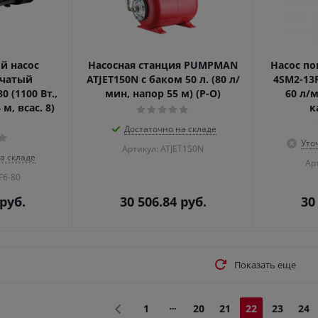
й насос
Насосная станция PUMPMAN
Насос п
нчатый
ATJET150N с баком 50 л. (80 л/
4SM2-13F
 (1100 Вт.,
мин, напор 55 м) (Р-О)
60 л/м
м, всас. 8)
к
Достаточно на складе
Уто
Артикул: ATJET150N
а складе
Ар
F6-80
руб.
30 506.84
руб.
30
Показать еще
1
20
21
22
23
24