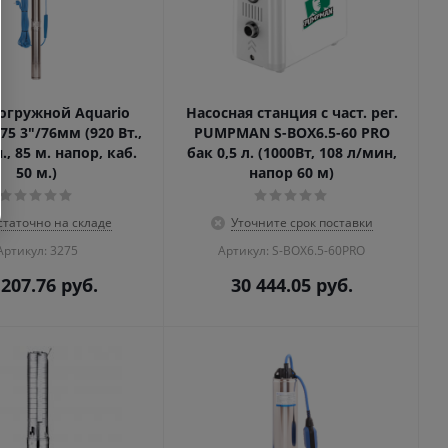
огружной Aquario
Насосная станция с част. рег.
75 3"/76мм (920 Вт.,
PUMPMAN S-BOX6.5-60 PRO
., 85 м. напор, каб.
бак 0,5 л. (1000Вт, 108 л/мин,
50 м.)
напор 60 м)
статочно на складе
Уточните срок поставки
Артикул: 3275
Артикул: S-BOX6.5-60PRO
 207.76
руб.
30 444.05
руб.