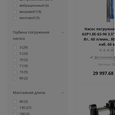
680 (
1
)
13 (
5
)
вибрационный (
6
)
720 (
1
)
26 (
2
)
вихревой (
18
)
730 (
1
)
31 (
2
)
винтовой (
5
)
750 (
35
)
44 (
9
)
800 (
10
)
49 (
1
)
Насос погружно
900 (
12
)
Глубина погружения
52 (
8
)
ASP1.8E-63-90 3,5
970 (
1
)
насоса
Вт., 60 л/мин., 8
54 (
6
)
5 (
2
)
каб. 60 м
56 (
3
)
3 (
29
)
130 (
3
)
57 (
1
)
5 (
23
)
300 (
1
)
Достаточно н
63 (
2
)
10 (
2
)
340 (
1
)
73 (
3
)
Артикул: 3
7 (
19
)
450 (
2
)
76 (
1
)
15 (
5
)
29 997.68
85 (
1
)
77 (
2
)
80 (
2
)
200 (
3
)
78 (
2
)
225 (
4
)
80 (
3
)
Монтажная длина
230 (
3
)
84 (
1
)
250 (
11
)
98 (
80 (
4
3
)
)
345 (
7
)
100 (
130 (
6
27
)
)
950 (
3
)
101 (
160 (
1
2
)
)