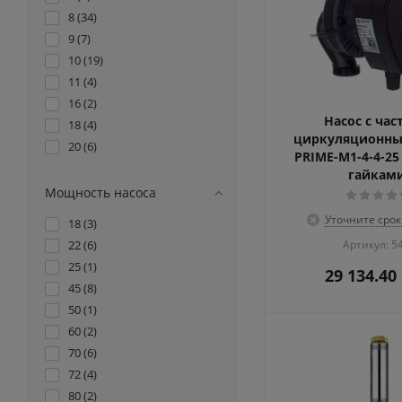
8 (
34
)
9 (
7
)
10 (
19
)
11 (
4
)
16 (
2
)
Насос с част
18 (
4
)
циркуляционны
20 (
6
)
PRIME-M1-4-4-25
27 (
1
)
гайкам
30 (
4
)
Мощность насоса
35 (
12
)
Уточните срок
18 (
3
)
36 (
4
)
22 (
6
)
Артикул: 5
38 (
7
)
25 (
1
)
29 134.40
40 (
9
)
45 (
8
)
42 (
14
)
50 (
1
)
45 (
19
)
60 (
2
)
47 (
2
)
70 (
6
)
48 (
4
)
72 (
4
)
50 (
14
)
80 (
2
)