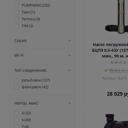
PUMPMAN (
232
)
Taen (
1
)
Termica (
3
)
TIM (
2
)
Wester (
11
)
Водолей (
20
)
Серия
Насос погружно
Энергопром (
11
)
БЦПЭ 0,5-63У (1270
Wi-Fi
мин., 90 м. 
Тип соединения
Много на 
Артикул: БЦПЭ 
резьбовое (
127
)
фланцевое (
42
)
28 029
р
Напор, макс.
4 (
32
)
6 (
49
)
7 (
6
)