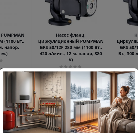
й PUMPMAN
Насос фланц.
Н
 (1100 Вт.,
циркуляционный PUMPMAN
циркуля
м. напор,
GRS 50/12F 280 мм (1100 Вт.,
GRS 50/
 м.)
420 л/мин., 12 м. напор, 380
Вт., 300 
V)
 поставки
×
Достаточно на складе
До
M6-11
Артикул: GRS 50/12F
Арти
руб.
29 746.08
руб.
29