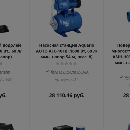
й Водолей
Насосная станция Aquario
Повер
 Вт., 60 л/
AUTO AJC-101B (1000 Вт, 60 л/
многост
напор)
мин, напор 54 м, всас. 8)
AMH-100-
мин, на
складе
Достаточно на складе
До
0,5-63У
Артикул: 7614
уб.
28 110.46
руб.
28