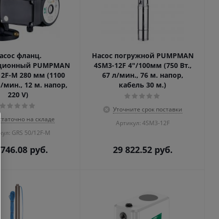
асос фланц.
Насос погружной PUMPMAN
ционный PUMPMAN
4SM3-12F 4"/100мм (750 Вт.,
12F-М 280 мм (1100
67 л/мин., 76 м. напор,
л/мин., 12 м. напор,
кабель 30 м.)
220 V)
Уточните срок поставки
статочно на складе
Артикул: 4SM3-12F
кул: GRS 50/12F-М
 746.08
руб.
29 822.52
руб.