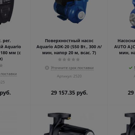
. рег.
Поверхностный насос
Насосна
й Aquario
Aquario ADK-20 (550 Вт., 300 л/
AUTO AJC-
 180 мм (с
мин, напор 20 м, всас. 7)
мин, на
и)
Уточните срок поставки
 поставки
Артикул: 2520
425
руб.
29 157.35
руб.
29