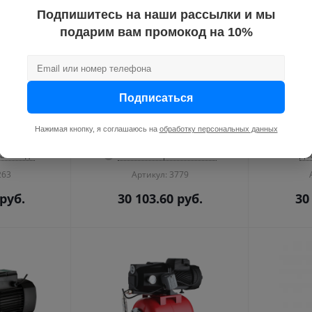
Подпишитесь на наши рассылки и мы
подарим вам промокод на 10%
й Aquario
Насос погружной Aquario
Насос п
"/90мм (980
ASP4E-70-90 3,5"/90мм (1950
ASP1E-75-
Подписаться
0 м. напор,
Вт., 130 л/мин., 85 м. напор,
50 л/мин
.)
каб. 15 м.)
Нажимая кнопку, я соглашаюсь на
обработку персональных данных
а складе
Уточните срок поставки
До
263
Артикул: 3779
руб.
30 103.60
руб.
30