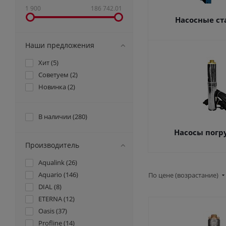
1 900
186 742.01
Насосные с
Наши предложения
Хит (
5
)
Советуем (
2
)
Новинка (
2
)
В наличии (
280
)
Насосы пог
Производитель
Aqualink (
26
)
Aquario (
146
)
По цене (возрастание)
DIAL (
8
)
ETERNA (
12
)
Oasis (
37
)
Profline (
14
)