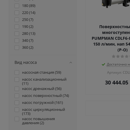
8 (
1
)
102 (
180 (
2
89
)
)
62 (
1
)
115 (
220 (
4
14
)
)
700 (
1
)
126 (
250 (
1
7
)
)
155 (
190 (
2
2
)
)
Поверхностны
многоступе
170 (
280 (
1
13
)
)
PUMPMAN CDLF6-80
17 (
340 (
1
)
7
)
150 л/мин, нап 54 
360 (
2
)
(Р-О)
82 (
1
)
Вид насоса
Достаточно н
насосная станция (
59
)
Артикул: CDL
насос канализационный
30 444.05
(
11
)
насос дренажный (
56
)
насос поверхностный (
74
)
насос погружной (
161
)
насос циркуляционный
(
173
)
насос повышения
давления (
2
)