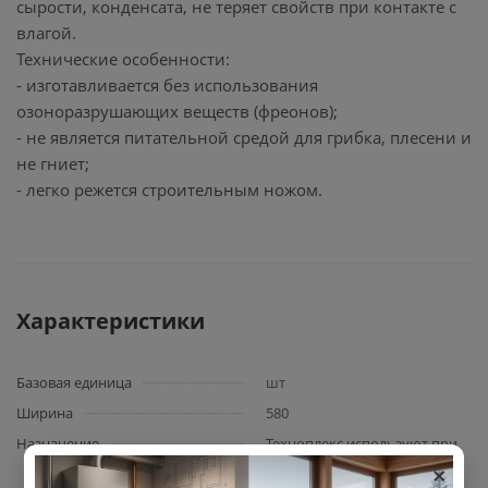
сырости, конденсата, не теряет свойств при контакте с
влагой.
Технические особенности:
- изготавливается без использования
озоноразрушающих веществ (фреонов);
- не является питательной средой для грибка, плесени и
не гниет;
- легко режется строительным ножом.
Характеристики
Базовая единица
шт
Ширина
580
Назначение
Техноплекс используют при
×
устройстве балконов,