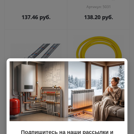
Артикул: 5031
137.46
руб.
138.20
руб.
×
Подводка для воды
Шланг газовый ПВХ
1/2" г-г 0,6 м ELKA
(желтый) 1/2" г/г 0,6 м
(170/10)
(50)
Много на складе
Много на складе
Артикул: EL.PF.101.33.0060
Артикул: 4627132450051
Подпишитесь на наши рассылки и