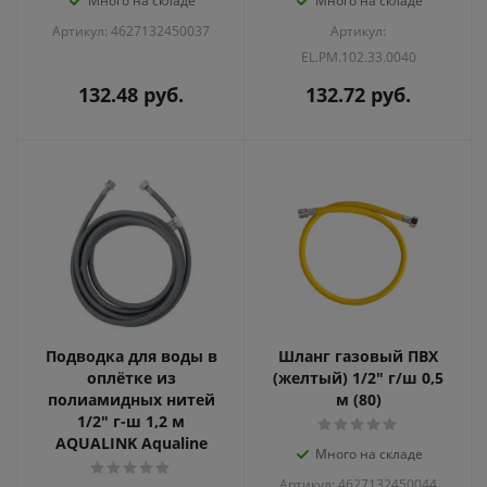
Много на складе
Много на складе
Артикул: 4627132450037
Артикул:
EL.PM.102.33.0040
132.48
руб.
132.72
руб.
Подводка для воды в
Шланг газовый ПВХ
оплётке из
(желтый) 1/2" г/ш 0,5
полиамидных нитей
м (80)
1/2" г-ш 1,2 м
AQUALINK Aqualine
Много на складе
Артикул: 4627132450044