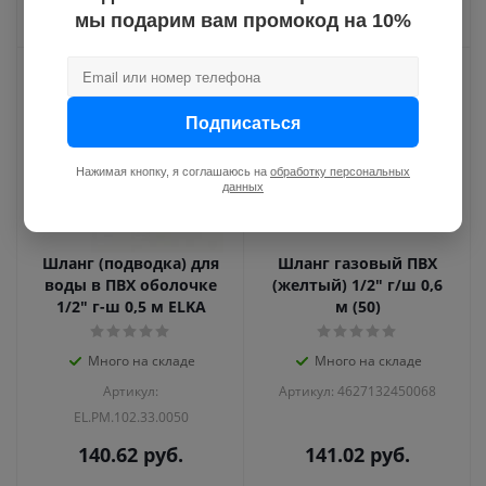
139.04
руб.
139.18
руб.
мы подарим вам промокод на 10%
Подписаться
Нажимая кнопку, я соглашаюсь на
обработку персональных
данных
Шланг (подводка) для
Шланг газовый ПВХ
воды в ПВХ оболочке
(желтый) 1/2" г/ш 0,6
1/2" г-ш 0,5 м ELKA
м (50)
Много на складе
Много на складе
Артикул:
Артикул: 4627132450068
EL.PM.102.33.0050
140.62
руб.
141.02
руб.