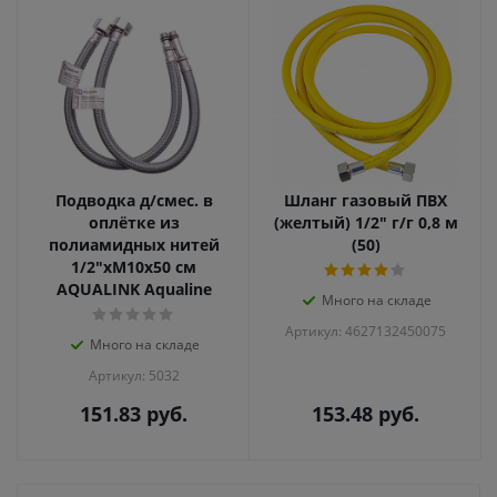
Подводка д/смес. в
Шланг газовый ПВХ
оплётке из
(желтый) 1/2" г/г 0,8 м
полиамидных нитей
(50)
1/2"xM10x50 см
AQUALINK Aqualine
Много на складе
Артикул: 4627132450075
Много на складе
Артикул: 5032
151.83
руб.
153.48
руб.