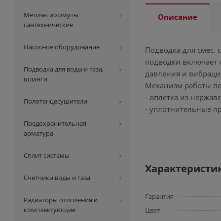
Метизы и хомуты
Описание
сантехнические
Насосное оборудование
Подводка для смес.
подводки включает 
Подводка для воды и газа,
давления и вибрация
шланги
Механизм работы по
- оплетка из нержав
Полотенцесушители
- уплотнительные п
Предохранительная
арматура
Сплит системы
Характеристи
Счетчики воды и газа
Гарантия
Радиаторы отопления и
комплектующие
Цвет