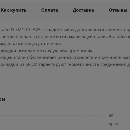
Как купить
Оплата
Доставка
Отзывы
 сталь ½ хM10 SLAVA — надежный и долговечный элемент по
прочный шланг в оплетке из нержавеющей стали. Это обеспе
м, а также защиту от износа.
дводки основан на следующих принципах:
еющей стали обеспечивает износостойкость и прочность ма
рокладки из EPDM гарантируют герметичность соединения д
ки
60
хром