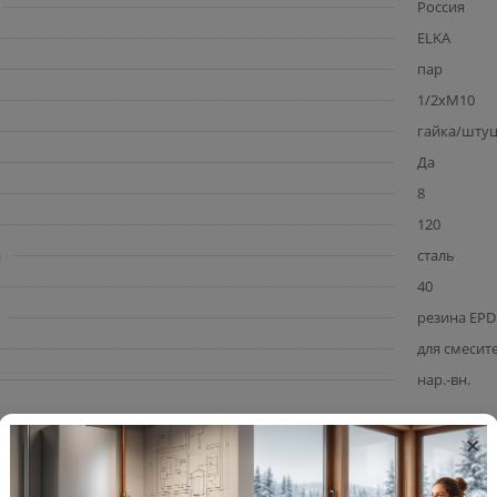
Россия
ELKA
пар
1/2хМ10
гайка/шту
Да
8
120
и
сталь
40
резина EP
для смесит
нар.-вн.
×