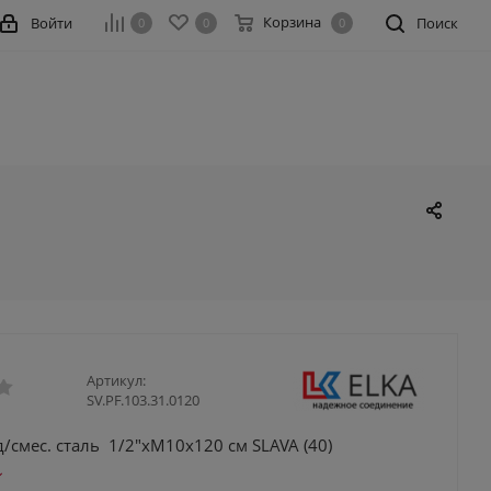
Корзина
Войти
Поиск
0
0
0
Артикул:
SV.PF.103.31.0120
/смес. сталь 1/2"xM10x120 см SLAVA (40)