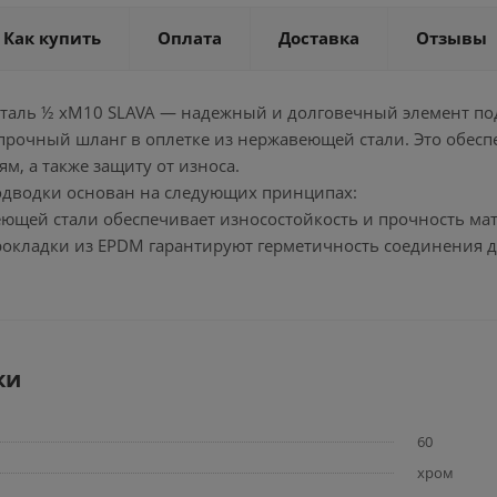
Как купить
Оплата
Доставка
Отзывы
 сталь ½ хM10 SLAVA — надежный и долговечный элемент по
прочный шланг в оплетке из нержавеющей стали. Это обеспе
м, а также защиту от износа.
дводки основан на следующих принципах:
еющей стали обеспечивает износостойкость и прочность ма
рокладки из EPDM гарантируют герметичность соединения д
ки
60
хром