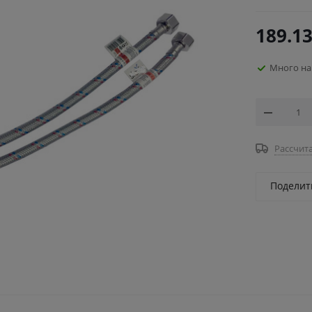
189.1
Много на
Рассчита
Поделит