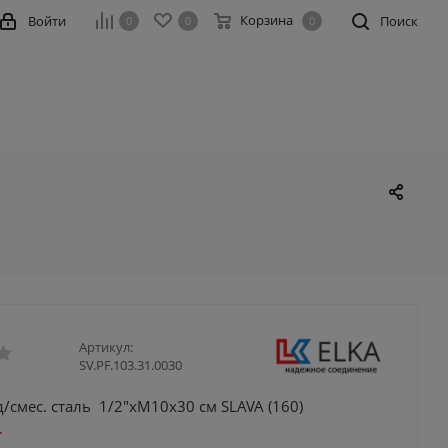
Корзина
Войти
Поиск
0
0
0
Артикул:
SV.PF.103.31.0030
/смес. сталь 1/2"xM10x30 см SLAVA (160)