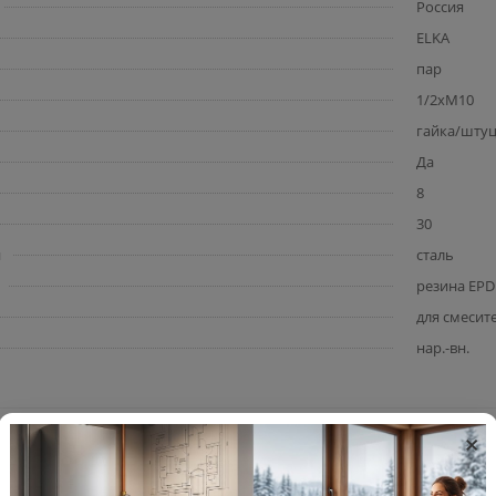
Россия
ELKA
пар
1/2хМ10
гайка/шту
Да
8
30
и
сталь
резина EP
для смесит
нар.-вн.
×