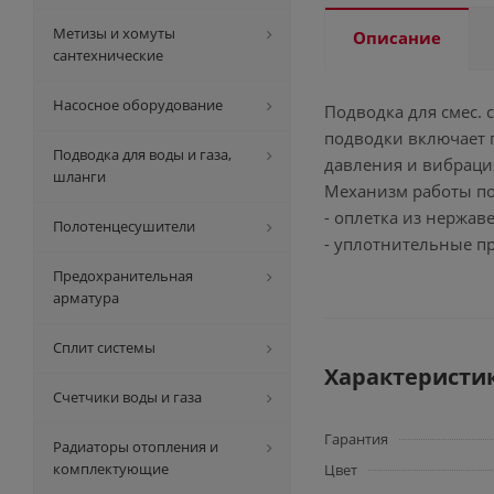
Метизы и хомуты
Описание
сантехнические
Насосное оборудование
Подводка для смес.
подводки включает 
Подводка для воды и газа,
давления и вибрация
шланги
Механизм работы по
- оплетка из нержав
Полотенцесушители
- уплотнительные п
Предохранительная
арматура
Сплит системы
Характеристи
Счетчики воды и газа
Гарантия
Радиаторы отопления и
комплектующие
Цвет