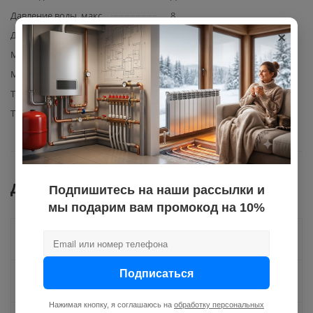
Давление воды, макс.
8
×
Длина
40
Материал гаек подводки
сталь
Материал изготовления
резина EPDM
Тип подводки (шланга)
для смесителя
Тип резьбы
нар.-вн.
Документы
Подпишитесь на наши рассылки и
мы подарим вам промокод на 10%
Как купить
Подписаться
Оплата
Нажимая кнопку, я соглашаюсь на
обработку персональных