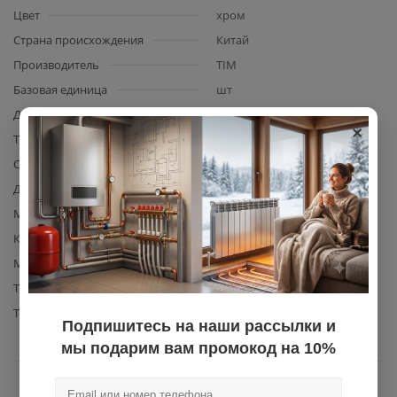
Цвет
хром
Страна происхождения
Китай
Производитель
TIM
Базовая единица
шт
Диаметр подключения
3/4
×
Тип подключения
гайка/штуцер
С накидной гайкой
Нет
Давление воды, макс.
8
Материал гаек подводки
сталь
Количество в упаковке
12
Материал изготовления
сталь
Тип подводки (шланга)
для воды
Тип резьбы
нар.-вн.
Подпишитесь на наши рассылки и
мы подарим вам промокод на 10%