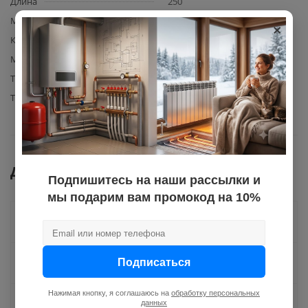
Длина
250
×
Материал гаек подводки
латунь
Количество в упаковке
30
Материал изготовления
НПВХ
Тип подводки (шланга)
для газа
Тип резьбы
нар.-вн.
Документы
Подпишитесь на наши рассылки и
мы подарим вам промокод на 10%
Как купить
Подписаться
Оплата
Нажимая кнопку, я соглашаюсь на
обработку персональных
Доставка
данных