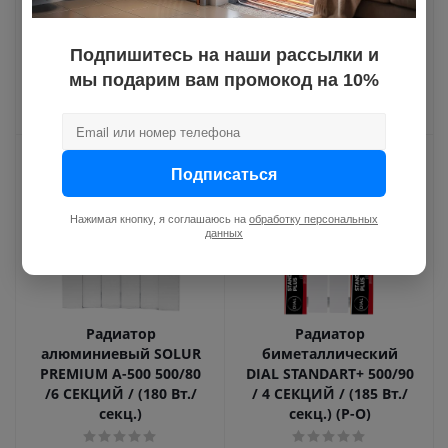
Много на складе
Много на складе
Артикул: 1223399
Подпишитесь на наши рассылки и
Артикул: ECOBM50080-6
мы подарим вам промокод на 10%
5 045.76
руб.
5 115
руб.
Подписаться
Нажимая кнопку, я соглашаюсь на
обработку персональных
данных
Радиатор
Радиатор
алюминиевый SOLUR
биметаллический
PREMIUM A-500 500/80
DIAL STANDART+ 500/90
/6 СЕКЦИЙ / (180 Вт./
/ 4 СЕКЦИЙ / (185 Вт./
секц.)
секц.) (Р-О)