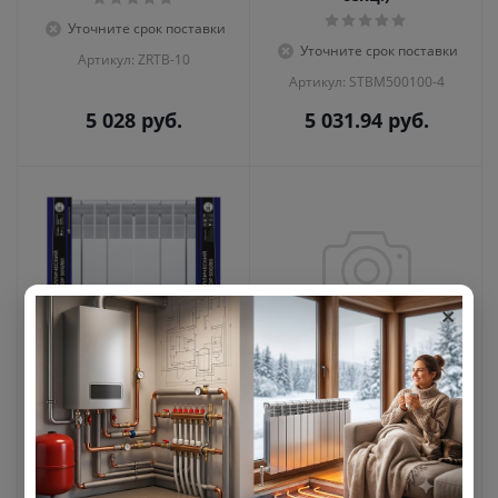
Уточните срок поставки
Уточните срок поставки
Артикул: ZRTB-10
Артикул: STBM500100-4
5 028
руб.
5 031.94
руб.
×
Радиатор
Радиатор
биметаллический
биметаллический
DIAL ECO 500/80 / 6
THERMA Q1 500х80 /10
СЕКЦИЙ / (148 Вт./
СЕКЦИЙ/
секц.)