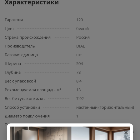
Характеристики
Гарантия
120
Цвет
белый
Страна происхождения
Россия
Производитель
DIAL
Базовая единица
шт
Ширина
504
Глубина
78
Вес с упаковкой
8.4
Рекомендуемая площадь, м²
13
Вес без упаковки, кг.
7.92
Способ установки
настенный (горизонтальный)
Диаметр подключения
1
Теплоноситель
вода и незамерзающая
×
жидкость с pH теплоносителя
от 8,3 до 9,5