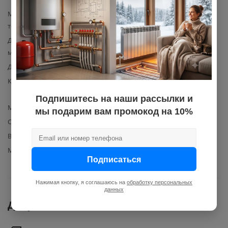
Максимальная температура
110
теплоносителя, °C
Давление рабочее
16
максимальное, бар
Давление рабочее, макс., бар
16
Комплектация
радиатор, инструкция по
эксплуатации, упаковка
Подпишитесь на наши рассылки и
Межосевое расстояние
350
мы подарим вам промокод на 10%
Способ подключения
боковое
Вид радиатора отопления
секционный
Материал изготовления
Алюминий
Подписаться
Нажимая кнопку, я соглашаюсь на
обработку персональных
данных
Документы