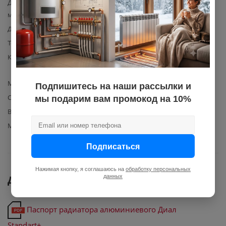
Давление рабочее
16
максимальное, бар
Давление рабочее, макс., бар
16
Теплоотдача
604
Комплектация
радиатор, инструкция по
эксплуатации, упаковка
Межосевое расстояние
500
Подпишитесь на наши рассылки и
Способ подключения
боковое
мы подарим вам промокод на 10%
Вид радиатора отопления
секционный
Материал изготовления
Алюминий
Подписаться
Нажимая кнопку, я соглашаюсь на
обработку персональных
данных
Документы
Паспорт радиатора алюминиевого Диал
Standart+