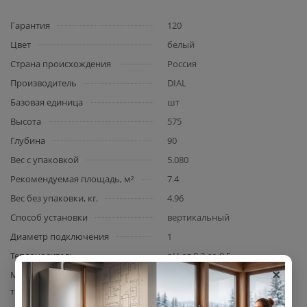
Гарантия
120
Цвет
белый
Страна происхождения
Россия
Производитель
DIAL
Базовая единица
шт
Высота
575
Глубина
90
Вес с упаковкой
5.080
Рекомендуемая площадь, м²
7.4
Вес без упаковки, кг.
4.96
Способ установки
вертикальный
Диаметр подключения
1
Теплоноситель
pH от 8,3 до 9,5
×
Максимальная температура
110
теплоносителя, °C