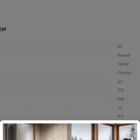
ки
84
белый
Китай
Firenze
шт
576
444
75
4.9
×
, м²
6.9
4.9