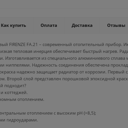
Как купить
Оплата
Доставка
Отзывы
ый FIRENZE FA.21 – современный отопительный прибор. Им
изкая тепловая инерция обеспечивает быстрый нагрев. Ра
и. Изготавливается из специального алюминиевого сплава 
и ниппелями. Надежность соединения обеспечена проклад
 окраска надежно защищает радиатор от коррозии. Первый 
ом. Второй слой представлен порошковой эпоксидной краск
й подходит?
 и коттеджей.
тономным отоплением.
ентральным отоплением с высоким pH (>8,5);
ыми гидроударами.