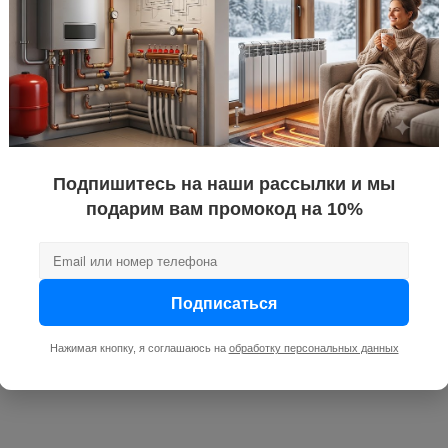
настенный 
1
вода и нез
ра теплоносителя, °C
110
имальное, бар
16
, бар
16
690
Подпишитесь на наши рассылки и мы
радиатор, 
подарим вам промокод на 10%
500
боковое
ия
секционны
Подписаться
Алюминий
Нажимая кнопку, я соглашаюсь на
обработку персональных данных