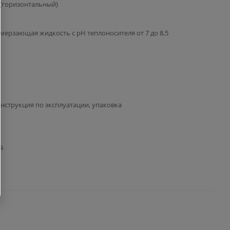
(горизонтальный)
амерзающая жидкость с pH теплоносителя от 7 до 8,5
инструкция по эксплуатации, упаковка
й