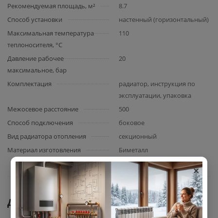
Рекомендуемая площадь, м²
8.7
Способ установки
настенный (горизонтальный)
Максимальная температура
110
теплоносителя, °C
Давление рабочее
20
максимальное, бар
Комплектация
радиатор, инструкция по
эксплуатации, упаковка
Межосевое расстояние
500
Способ подключения
боковое
Вид радиатора отопления
секционный
Материал изготовления
Биметалл
×
Документы