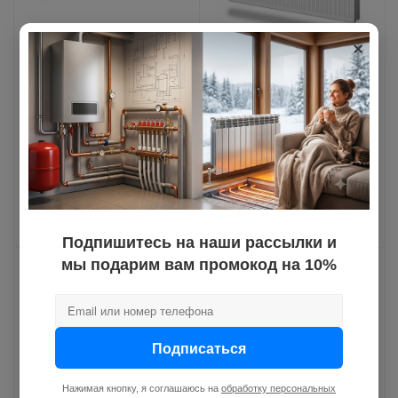
×
Радиатор DIAL С22 200
Радиатор DIAL VC11
X 1800
500 X 1400 (20) (Р-О)
Достаточно на складе
Достаточно на складе
Артикул: SPR-C22-2001800
Артикул: SPR-VC11-
5001400
7 943.04
руб.
7 974.72
руб.
Подпишитесь на наши рассылки и
мы подарим вам промокод на 10%
Подписаться
Нажимая кнопку, я соглашаюсь на
обработку персональных