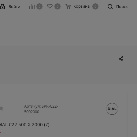
Корзина
Войти
Поиск
0
0
0
Артикул:
SPR-C22-
5002000
IAL С22 500 X 2000 (7)