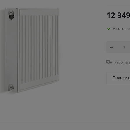
12 349
Много на
Рассчита
Поделит