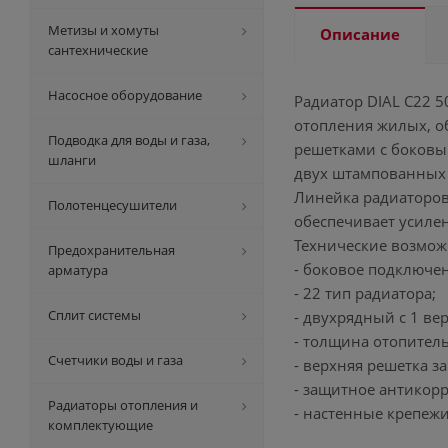
Метизы и хомуты
Описание
сантехнические
Насосное оборудование
Радиатор DIAL С22 
отопления жилых, о
Подводка для воды и газа,
решетками с боковы
шланги
двух штампованных 
Линейка радиаторов
Полотенцесушители
обеспечивает усиле
Технические возмож
Предохранительная
- боковое подключе
арматура
- 22 тип радиатора;
Сплит системы
- двухрядный с 1 в
- толщина отопитель
Счетчики воды и газа
- верхняя решетка 
- защитное антикор
Радиаторы отопления и
- настенные крепежи
комплектующие