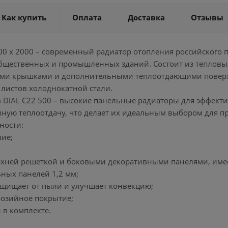
Как купить
Оплата
Доставка
Отзывы
500 х 2000 – современный радиатор отопления российского 
бщественных и промышленных зданий. Состоит из теплов
ми крышками и дополнительными теплоотдающими поверхно
листов холоднокатной стали.
 DIAL С22 500 – высокие панельные радиаторы для эффекти
нную теплоотдачу, что делает их идеальным выбором для 
ности:
ние;
ерхней решеткой и боковыми декоративными панелями, имее
ных панелей 1,2 мм;
защищает от пыли и улучшает конвекцию;
розийное покрытие;
 в комплекте.