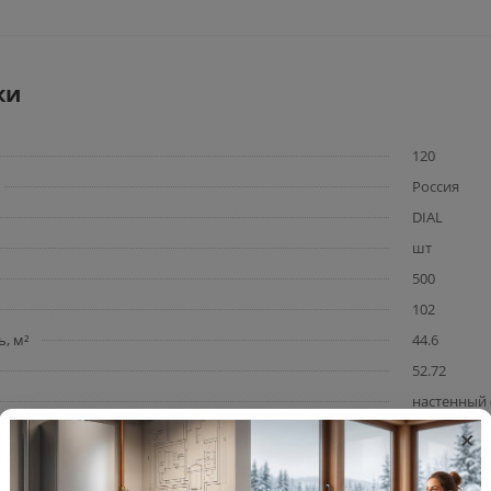
ки
120
Россия
DIAL
шт
500
102
, м²
44.6
52.72
настенный 
×
1/2
.
10.16