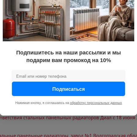
ра теплоносителя, °C
120
имальное, бар
10
радиатор, 
ключом, ко
упаковка
боковое
ия
панельный
Подпишитесь на наши рассылки и мы
а
22
подарим вам промокод на 10%
сталь
Подписаться
Нажимая кнопку, я соглашаюсь на
обработку персональных данных
тветствия стальных панельных радиаторов Диал с 18 июня 
тальные панельные радиаторы_завод №1 Волгоградская обл