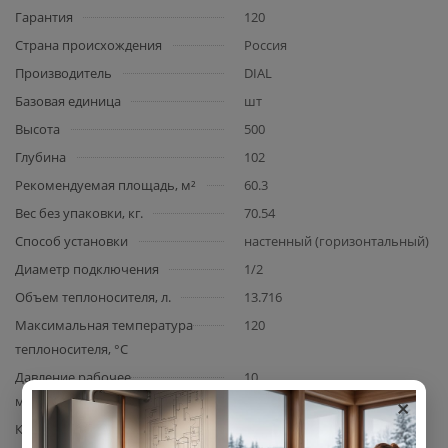
Гарантия
120
Страна происхождения
Россия
Производитель
DIAL
Базовая единица
шт
Высота
500
Глубина
102
Рекомендуемая площадь, м²
60.3
Вес без упаковки, кг.
70.54
Способ установки
настенный (горизонтальный)
Диаметр подключения
1/2
Объем теплоносителя, л.
13.716
Максимальная температура
120
теплоносителя, °C
Давление рабочее
10
×
максимальное, бар
Комплектация
радиатор, кронштейн