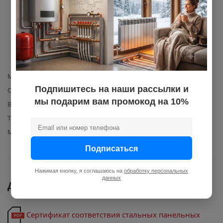
крепежный (3 шт.),
воздухоотводчик (кран
Маевского) с ключом,
комплект шурупов с
дюбелями, инструкция по
эксплуатации, упаковка
Межосевое расстояние
449
Подпишитесь на наши рассылки и
Способ подключения
боковое
мы подарим вам промокод на 10%
Вид радиатора отопления
панельный
Тип стального радиатора
22
Материал изготовления
сталь
Подписаться
Нажимая кнопку, я соглашаюсь на
обработку персональных
данных
Документы
Сертификат соответствия стальных панельных