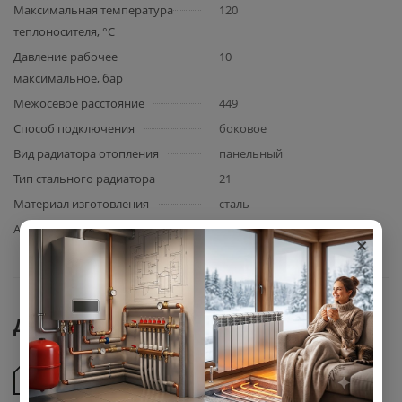
Максимальная температура
120
теплоносителя, °C
Давление рабочее
10
максимальное, бар
Межосевое расстояние
449
Способ подключения
боковое
Вид радиатора отопления
панельный
Тип стального радиатора
21
Материал изготовления
сталь
Акция
да
×
Документы
Сертификат соответствия стальных панельных