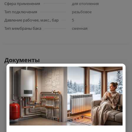
Сфера применения
для отопления
Тип подключения
резьбовое
Давление рабочее, макс., бар
5
Тип мембраны бака
сменная
Документы
×
Как купить
Оплата
Доставка