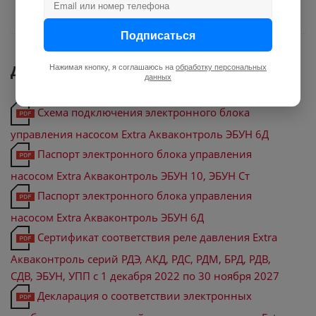
Подписаться
Документы
Нажимая кнопку, я соглашаюсь на
обработку персональных
данных
Схема подключения электронного блока
управления насосом Extra Акваконтроль ЭБУН 6Д
Паспорт электронного блока управления
насосом Extra Акваконтроль ЭБУН 10, ЭБУН Ст
Паспорт электронного блока управления
насосом Extra Акваконтроль ЭБУН 6Д
Сертификат соответствия реле давления Extra
Акваконтроль серий РДЭ, АКД, РДС, РДМ, БРД, РДВ,
СДВ, ЭБУН, УПП с 1 декабря 2022 по 30 ноября 2027
Декларация о соответствии электронных