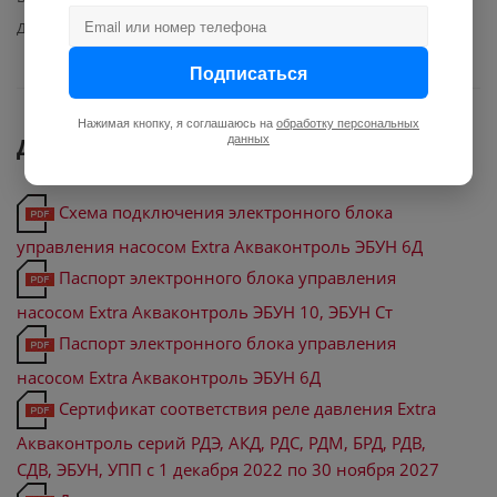
Датчик давления
есть
Подписаться
Нажимая кнопку, я соглашаюсь на
обработку персональных
Документы
данных
Схема подключения электронного блока
управления насосом Extra Акваконтроль ЭБУН 6Д
Паспорт электронного блока управления
насосом Extra Акваконтроль ЭБУН 10, ЭБУН Ст
Паспорт электронного блока управления
насосом Extra Акваконтроль ЭБУН 6Д
Сертификат соответствия реле давления Extra
Акваконтроль серий РДЭ, АКД, РДС, РДМ, БРД, РДВ,
СДВ, ЭБУН, УПП с 1 декабря 2022 по 30 ноября 2027