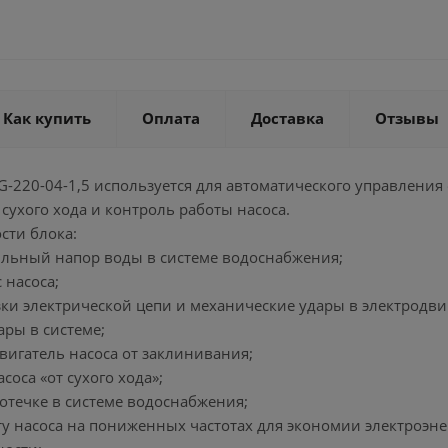
Как купить
Оплата
Доставка
Отзывы
G-220-04-1,5 используется для автоматического управлени
 сухого хода и контроль работы насоса.
ти блока:
бильный напор воды в системе водоснабжения;
 насоса;
зки электрической цепи и механические удары в электродвиг
ары в системе;
вигатель насоса от заклинивания;
соса «от сухого хода»;
ротечке в системе водоснабжения;
ту насоса на пониженных частотах для экономии электроэне