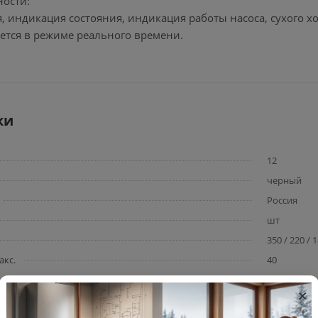
ности:
, индикация состояния, индикация работы насоса, сухого хо
ется в режиме реального времени.
ки
12
черный
Россия
шт
350 / 220 / 
акс.
40
сталь
×
320 / 200 /1