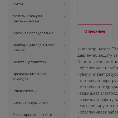
Котлы
Метизы и хомуты
сантехнические
Описание
Насосное оборудование
Подводка для воды и газа,
Инвертор насоса ER-
шланги
давления, защиту от
Основные возможнос
Полотенцесушители
- обеспечивает ста
Предохранительная
- увеличивает ресурс
арматура
- исключает перегру
- исключает гидроуд
Сплит системы
- защищает электрод
- защищает работу на
Счетчики воды и газа
- сигнализирует о п
- обеспечивает рабо
Радиаторы отопления и