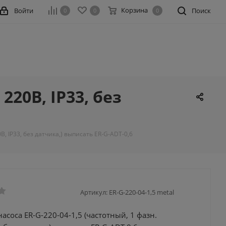
Корзина
Войти
Поиск
0
0
0
220В, IP33, без
В, IP33, без датчика,) выписать ER-G-ADT-0,6
Артикул:
ER-G-220-04-1,5 metal
асоса ER-G-220-04-1,5 (частотный, 1 фазн.