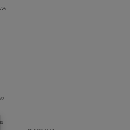
да;
180
60