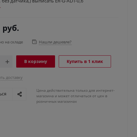
, без датчика,) выписать ER-G-ADT-0,6
0
руб.
но на складе
Нашли дешевле?
В корзину
Купить в 1 клик
ть доставку
Цена действительна только для интернет-
ься
магазина и может отличаться от цен в
розничных магазинах