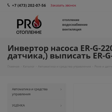
+7 (473) 202-07-56
Заказать звонок
отопление
водоснабжение
вентиляция
Инвертор насоса ER-G-220-
датчика,) выписать ER-G
Главная
-
Каталог
-
Автоматика и средства управления
-
Реле и дат
Автоматика и средства
управления
УЦЕНКА