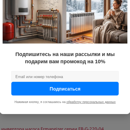
преобразов
упаковка
ар
1
бар
9
реле для на
улировки, бар
1 – 9
ового сигнала, мА
4–20 мА
Подпишитесь на наши рассылки и мы
альная, Вт.
1500
подарим вам промокод на 10%
160–260 В
а жидкости
80
есть
Подписаться
Нажимая кнопку, я соглашаюсь на
обработку персональных данных
 инвертора насоса Ermangizer серии ER-G-220-04