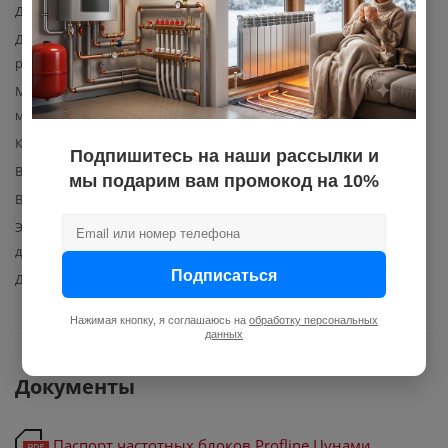
Давление выключения, бар
9
Давление, диапазон
0,5 / 9
регулировки, бар
Мощность насоса
2200
максимальная, Вт.
Класс защиты
IP 54
Подпишитесь на наши рассылки и
Входное напряжение, В
220
мы подарим вам промокод на 10%
Выходное напряжение, В
220
Электропитание датчика
24 В, 4-20 мА
давления
Подписаться
Датчик давления
есть
Нажимая кнопку, я соглашаюсь на
обработку персональных
данных
Документы
Паспорт частотных блоков Profline Цунами,