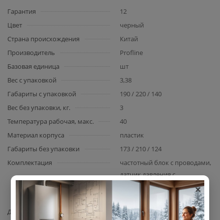
Гарантия
12
Цвет
черный
Страна происхождения
Китай
Производитель
Profline
Базовая единица
шт
Вес с упаковкой
3,38
Габариты с упаковкой
190 / 220 / 140
Вес без упаковки, кг.
3
Температура рабочая, макс.
40
Материал корпуса
пластик
Габариты без упаковки
173 / 210 / 124
Комплектация
частотный блок с проводами,
датчик давления с
×
проводами, инструкция по
эксплуатации, упаковка
Давление включения, бар
0,5