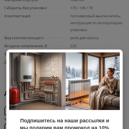
Габариты без упаковки
170 / 130 / 70
Комплектация
поплавковый выключатель,
инструкция по эксплуатации,
упаковка
Вид комплектующего
реле для насоса
Входное напряжение, В
220
×
Выходное напряжение, В
220
Датчик давления
нет
Документы
Паспорт поплавкового выключателя с кабелем 3
м TIM
Подпишитесь на наши рассылки и
Сертификат соответствия поплавковый
мы подарим вам промокод на 10%