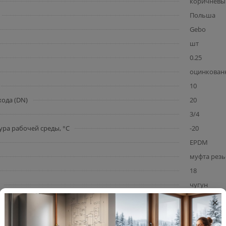
коричневы
Польша
Gebo
шт
0.25
оцинкован
10
ода (DN)
20
3/4
ра рабочей среды, °C
-20
EPDM
муфта резь
18
чугун
×
вн.