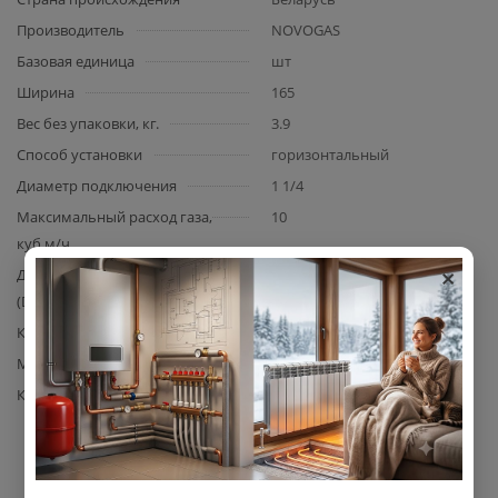
Производитель
NOVOGAS
Базовая единица
шт
Ширина
165
Вес без упаковки, кг.
3.9
Способ установки
горизонтальный
Диаметр подключения
1 1/4
Максимальный расход газа,
10
куб.м/ч
×
Диаметр условного прохода
32
(DN)
Климатическое исполнение
С4 по ГОСТ 12997-84.
Материал корпуса
сталь
Комплектация
счетчик газа NOVOGAS
СГМН-1М-G 6 — 1 шт. (без
монтажного комплекта);
паспорт изделия с