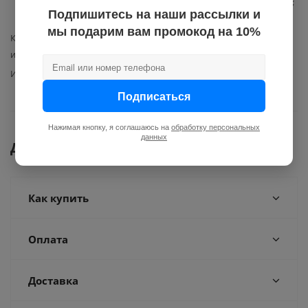
технической документацией;
Подпишитесь на наши рассылки и
упаковка.
мы подарим вам промокод на 10%
Класс точности по показателям
2,5
измерителя
Импульсный выход
нет
Подписаться
Нажимая кнопку, я соглашаюсь на
обработку персональных
данных
Документы
Как купить
Оплата
Доставка