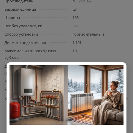
Производитель
NOVOGAS
Базовая единица
шт
Ширина
165
Вес без упаковки, кг.
3.6
Способ установки
горизонтальный
Диаметр подключения
1 1/4
Максимальный расход газа,
10
куб.м/ч
×
Диаметр условного прохода
32
(DN)
Климатическое исполнение
С4 по ГОСТ 12997-84.
Материал корпуса
сталь
Комплектация
счетчик газа NOVOGAS СГМН-
МТ1-G 6 межосевое 200 мм —
1 шт. (без монтажного
комплекта); паспорт изделия
с технической