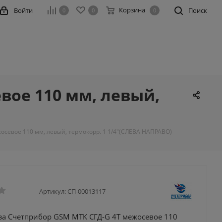
Корзина
Войти
Поиск
0
0
0
вое 110 мм, левый,
осевое 110 мм, левый, термокорр. 1 1/4"(СЛЕВА НАПРАВО)
Артикул:
СП-00013117
аза Счетприбор GSM МТК СГД-G 4T межосевое 110