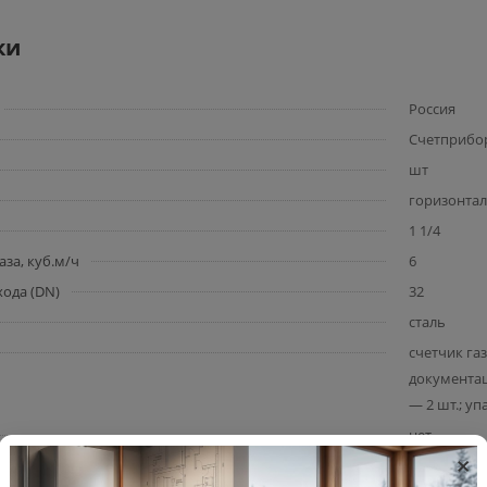
ки
Россия
Счетприбо
шт
горизонта
1 1/4
за, куб.м/ч
6
ода (DN)
32
сталь
счетчик га
документац
— 2 шт.; уп
нет
×