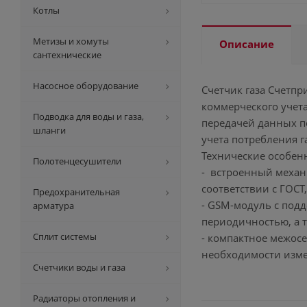
Котлы
Метизы и хомуты
Описание
сантехнические
Насосное оборудование
Счетчик газа Счетпр
коммерческого учет
Подводка для воды и газа,
передачей данных по
шланги
учета потребления га
Технические особен
Полотенцесушители
- встроенный механ
соответствии с ГОСТ
Предохранительная
- GSM-модуль с подд
арматура
периодичностью, а 
Сплит системы
- компактное межосе
необходимости изме
Счетчики воды и газа
Радиаторы отопления и