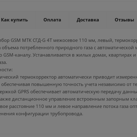
Как купить
Оплата
Доставка
Отзывы
ибор GSM МТК СГД-G 4T межосевое 110 мм, левый, термокор
а объема потребленного природного газа с автоматической
 GSM-каналу. Устанавливается в жилых домах, квартирах и
за.
ности:
ический термокорректор автоматически приводит измеренны
, обеспечивая повышенную точность учета независимо от те
ержкой GPRS обеспечивает автоматическую передачу данных
также дистанционное управление встроенным запорным кл
вое расстояние 110 мм и левое направление потока газа о
нения конфигурации трубопровода.