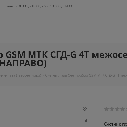
пн-пт: c 9:00 до 18:00; сб: с 10:00 до 14:00
р GSM МТК СГД-G 4T межосе
А НАПРАВО)
чики газа (газосчетчики)
-
Счетчик газа Счетприбор GSM МТК СГД-G 4T меж
Счетчик г