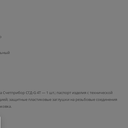
р
льный
за Счетприбор СГД-G 4T — 1 шт.; паспорт изделия с технической
ией; защитные пластиковые заглушки на резьбовые соединения
аковка.