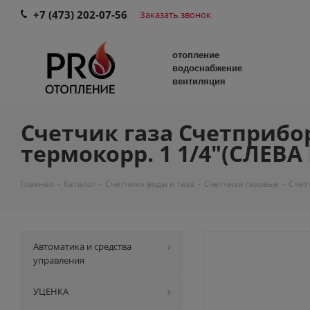
+7 (473) 202-07-56
Заказать звонок
отопление
водоснабжение
вентиляция
Счетчик газа Счетприбо
термокорр. 1 1/4"(СЛЕВ
Главная
-
Каталог
-
Счетчики воды и газа
-
Счетчики газовые
-
Счет
Автоматика и средства
управления
УЦЕНКА