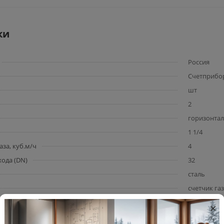
ки
Россия
Счетприбо
шт
2
горизонта
1 1/4
за, куб.м/ч
4
ода (DN)
32
сталь
счетчик га
документац
×
— 2 шт.; уп