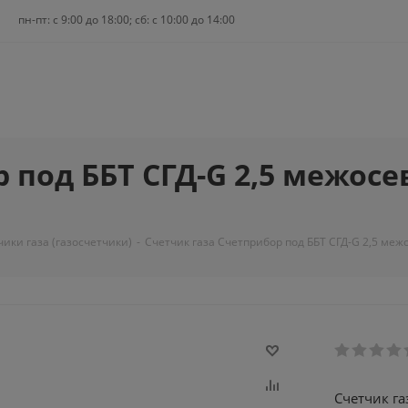
пн-пт: c 9:00 до 18:00; сб: с 10:00 до 14:00
 под ББТ СГД-G 2,5 межосе
чики газа (газосчетчики)
-
Счетчик газа Счетприбор под ББТ СГД-G 2,5 меж
Счетчик га