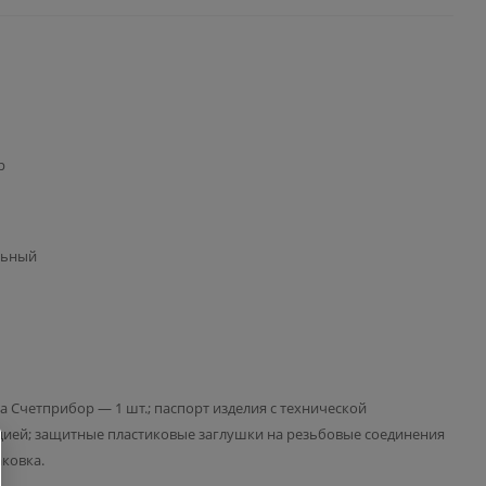
р
льный
за Счетприбор — 1 шт.; паспорт изделия с технической
ией; защитные пластиковые заглушки на резьбовые соединения
аковка.