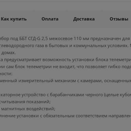
Как купить
Оплата
Доставка
Отзывы
ибор под ББТ СГД-G 2,5 межосевое 110 мм предназначен дл
глеводородного газа в бытовых и коммунальных условиях.
 домах.
а предусматривает возможность установки блока телеметри
ии сам блок телеметрии не входит, что позволяет гибко по
ности:
гменный измерительный механизм с камерами, оснащенны
каторное устройство с барабанчиками черного (целые кубом
 считывания показаний;
х магнитных воздействий;
лнение установки с обязательным соответствием направлен