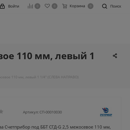
Корзина
Войти
Поиск
0
0
0
вое 110 мм, левый 1
осевое 110 мм, левый 1 1/4" (СЛЕВА НАПРАВО)
Артикул:
СП-00010030
за Счетприбор под ББТ СГД-G 2,5 межосевое 110 мм,