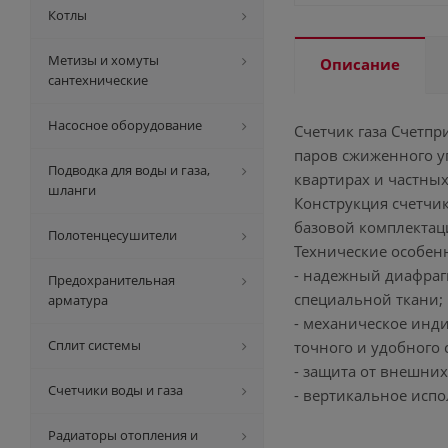
Котлы
Метизы и хомуты
Описание
сантехнические
Насосное оборудование
Счетчик газа Счетпр
паров сжиженного у
Подводка для воды и газа,
квартирах и частных
шланги
Конструкция счетчик
базовой комплектац
Полотенцесушители
Технические особен
- надежный диафра
Предохранительная
специальной ткани;
арматура
- механическое инди
Сплит системы
точного и удобного
- защита от внешни
Счетчики воды и газа
- вертикальное испо
Радиаторы отопления и