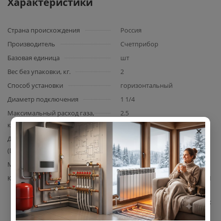
Характеристики
Страна происхождения
Россия
Производитель
Счетприбор
Базовая единица
шт
Вес без упаковки, кг.
2
Способ установки
горизонтальный
Диаметр подключения
1 1/4
Максимальный расход газа,
2.5
×
куб.м/ч
Диаметр условного прохода
32
(DN)
Материал корпуса
сталь
Комплектация
счетчик газа Счетприбор — 1
шт.; паспорт изделия с
технической документацией;
защитные пластиковые