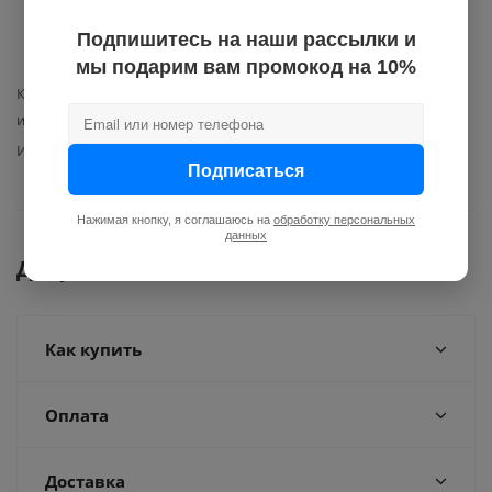
заглушки на резьбовые
соединения — 2 шт.;
Подпишитесь на наши рассылки и
упаковка.
мы подарим вам промокод на 10%
Класс точности по показателям
1,5
измерителя
Импульсный выход
нет
Подписаться
Нажимая кнопку, я соглашаюсь на
обработку персональных
данных
Документы
Как купить
Оплата
Доставка