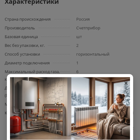
Характеристики
Страна происхождения
Россия
Производитель
Счетприбор
Базовая единица
шт
Вес без упаковки, кг.
2
Способ установки
горизонтальный
Диаметр подключения
1
Максимальный расход газа,
6
×
куб.м/ч
Диаметр условного прохода
25
(DN)
Материал корпуса
сталь
Комплектация
счетчик газа Счетприбор — 1
шт.; паспорт изделия с
технической документацией;
защитные пластиковые