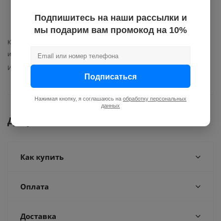
заглушки на резьбовые
соединения — 2 шт.;
Подпишитесь на наши рассылки и
упаковка.
мы подарим вам промокод на 10%
Класс точности по показателям
1,5
измерителя
Импульсный выход
нет
Подписаться
Нажимая кнопку, я соглашаюсь на
обработку персональных
данных
Документы
Как купить
Оплата
Доставка