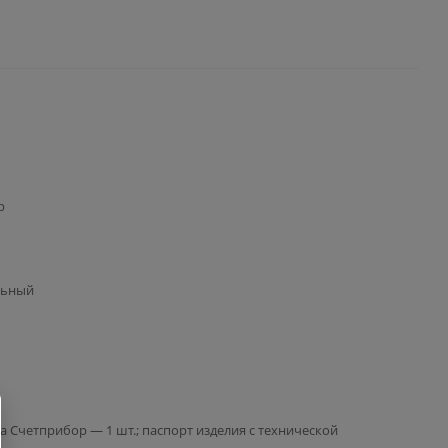
р
льный
за Счетприбор — 1 шт.; паспорт изделия с технической