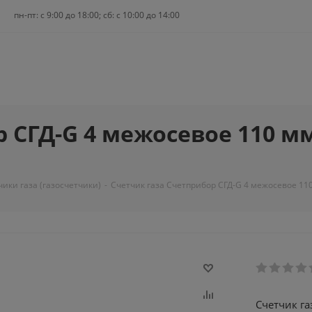
пн-пт: c 9:00 до 18:00; сб: с 10:00 до 14:00
 СГД-G 4 межосевое 110 м
чики газа (газосчетчики)
-
Счетчик газа Счетприбор СГД-G 4 межосевое 110
Счетчик га