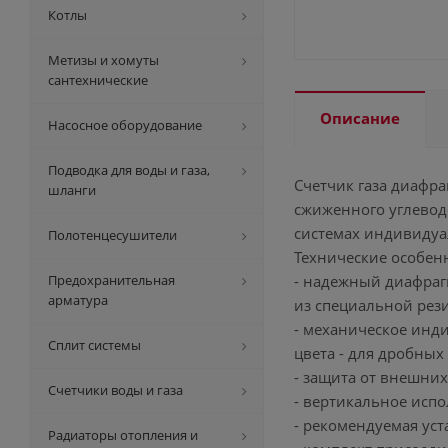
Котлы
Метизы и хомуты
сантехнические
Описание
Насосное оборудование
Подводка для воды и газа,
Счетчик газа диафр
шланги
сжиженного углевод
системах индивидуал
Полотенцесушители
Технические особен
Предохранительная
- надежный диафра
арматура
из специальной рез
- механическое инди
Сплит системы
цвета - для дробных
- защита от внешни
Счетчики воды и газа
- вертикальное испо
- рекомендуемая ус
Радиаторы отопления и