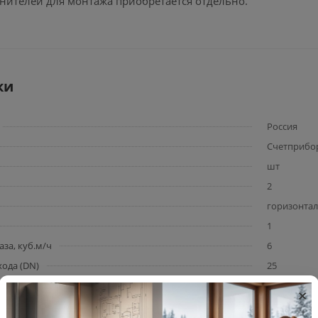
инителей для монтажа приобретается отдельно.
ки
Россия
Счетприбо
шт
2
горизонта
1
за, куб.м/ч
6
ода (DN)
25
×
сталь
счетчик га