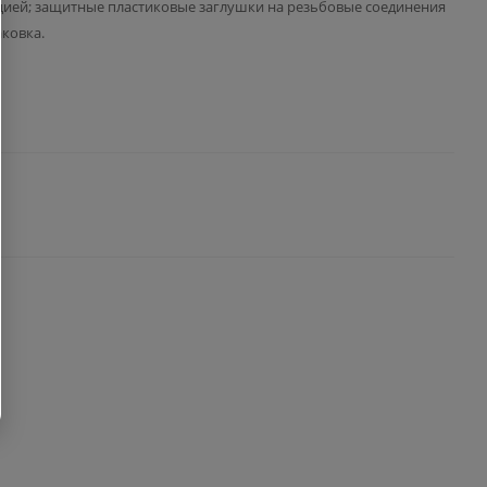
ией; защитные пластиковые заглушки на резьбовые соединения
аковка.