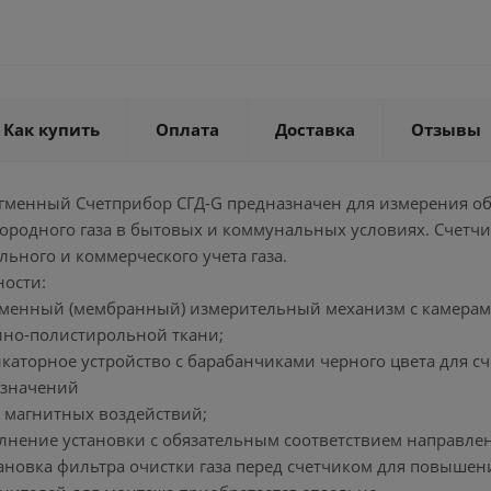
Как купить
Оплата
Доставка
Отзывы
агменный Счетприбор СГД-G предназначен для измерения об
ородного газа в бытовых и коммунальных условиях. Счетчи
ьного и коммерческого учета газа.
ности:
гменный (мембранный) измерительный механизм с камера
ино-полистирольной ткани;
каторное устройство с барабанчиками черного цвета для с
 значений
х магнитных воздействий;
лнение установки с обязательным соответствием направлен
тановка фильтра очистки газа перед счетчиком для повышен