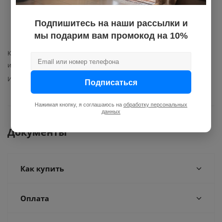
защитные пластиковые
заглушки на резьбовые
Подпишитесь на наши рассылки и
соединения — 2 шт.;
мы подарим вам промокод на 10%
упаковка.
Класс точности по показателям
1,5
измерителя
Импульсный выход
нет
Подписаться
Нажимая кнопку, я соглашаюсь на
обработку персональных
данных
Документы
Как купить
Оплата