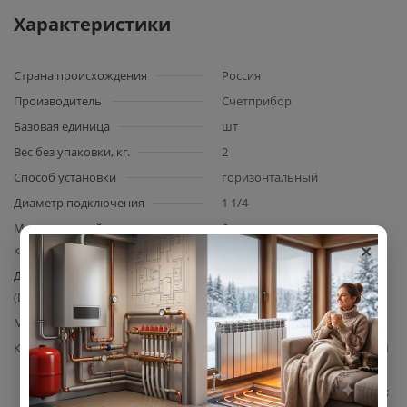
Характеристики
Страна происхождения
Россия
Производитель
Счетприбор
Базовая единица
шт
Вес без упаковки, кг.
2
Способ установки
горизонтальный
Диаметр подключения
1 1/4
Максимальный расход газа,
6
×
куб.м/ч
Диаметр условного прохода
32
(DN)
Материал корпуса
сталь
Комплектация
счетчик газа Счетприбор — 1
шт.; паспорт изделия с
технической документацией;