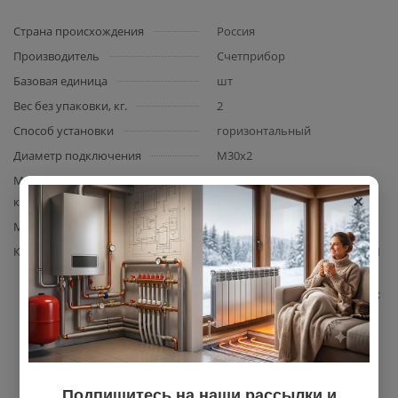
Страна происхождения
Россия
Производитель
Счетприбор
Базовая единица
шт
Вес без упаковки, кг.
2
Способ установки
горизонтальный
Диаметр подключения
M30x2
Максимальный расход газа,
6
×
куб.м/ч
Материал корпуса
сталь
Комплектация
счетчик газа Счетприбор — 1
шт.; паспорт изделия с
технической документацией;
защитные пластиковые
заглушки на резьбовые
соединения — 2 шт.;
упаковка.
Подпишитесь на наши рассылки и