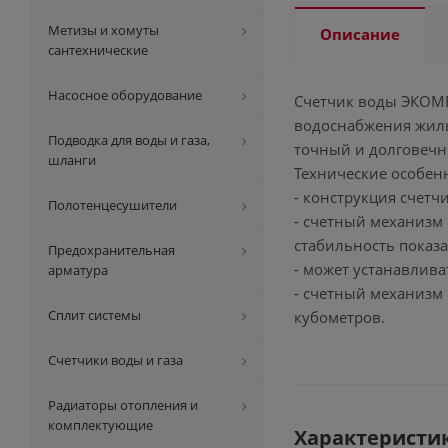
Метизы и хомуты
Описание
сантехнические
Насосное оборудование
Счетчик воды ЭКОМЕР
водоснабжения жилы
Подводка для воды и газа,
точный и долговечн
шланги
Технические особен
- конструкция счет
Полотенцесушители
- счетный механизм 
стабильность показ
Предохранительная
- может устанавлив
арматура
- счетный механизм 
Сплит системы
кубометров.
Счетчики воды и газа
Радиаторы отопления и
комплектующие
Характеристи