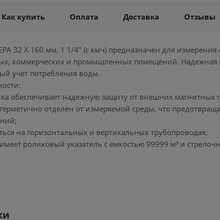
Как купить
Оплата
Доставка
Отзывы
А 32 Х 160 мм, 1 1/4" (с кмч) предназначен для измерени
х, коммерческих и промышленных помещений. Надежная к
ый учет потребления воды.
ности:
чика обеспечивает надежную защиту от внешних магнитных 
герметично отделен от измеряемой среды, что предотвраща
аний;
аться на горизонтальных и вертикальных трубопроводах;
имеет роликовый указатель с емкостью 99999 м³ и стрелоч
ки