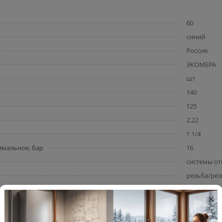
60
синий
Россия
ЭКОМЕРА
шт
140
125
2.22
1 1/4
имальное, бар
16
системы от
резьба/рез
ода (DN)
32
×
латунь
счетчик вод