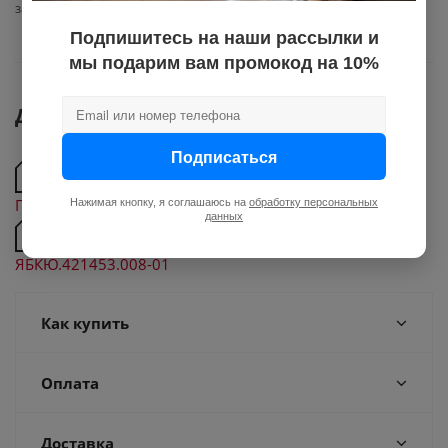
загазованности
Подпишитесь на наши рассылки и
мы подарим вам промокод на 10%
Документы
Подписаться
Декларация о соответствии автоматики ЦИТ-
Плюс с 27 мая 2021 по 16 мая 2026
Нажимая кнопку, я соглашаюсь на
обработку персональных
данных
Паспорт пульта диспетчерского сигнального ПДС
ЯБКЮ.421453.008-01
Как купить
Оплата
Доставка