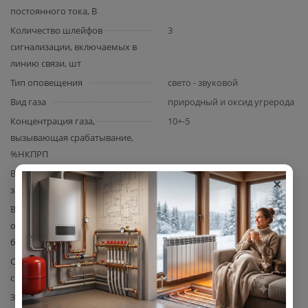
постоянного тока, В
Количество шлейфов
3
сигнализации, включаемых в
линию связи, шт
Тип оповещения
свето - звуковой
Вид газа
природный и оксид угрерода
Концентрация газа,
10+-5
вызывающая срабатывание,
%НКПРП
Время срабатывания при
15
×
загазованности, с, не более
Время срабатывания системы
1
от внешнего сигнала, с, не
более
Срок службы сенсоров в
5
сигнализаторах, лет
Закрытие клапана при
Да