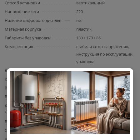
Способ установки
вертикальный
Напряжение сети
220
Наличие цифрового дисплея
нет
Материал корпуса
пластик
Габариты без упаковки
130 / 170 / 85
Комплектация
стабилизатор напряжения,
инструкция по эксплуатации,
упаковка
Вид комплектующего
стабилизатор
×
Класс защиты
IP 20
Входное напряжение, В
145…260
Выходное напряжение, В
220
Диапазон рабочих температур,
-10 до +40
°C
Выходная частота, Гц
50
Скорость реакции, мс
20
Выходные розетки, шт
1