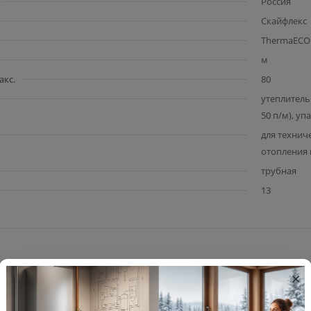
Россия
Скайфлекс
ThermaECO
м
акс.
80
утеплитель 
50 п/м), уп
для технич
отопления 
трубная
13
×