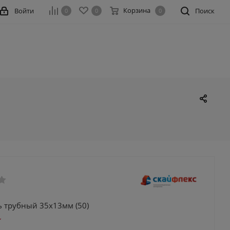
Корзина
Войти
Поиск
0
0
0
ь трубный 35х13мм (50)