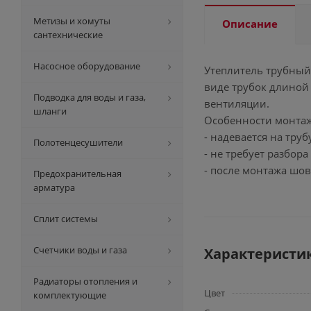
Метизы и хомуты
Описание
сантехнические
Насосное оборудование
Утеплитель трубный 
виде трубок длиной
Подводка для воды и газа,
вентиляции.
шланги
Особенности монтаж
- надевается на труб
Полотенцесушители
- не требует разбор
- после монтажа шо
Предохранительная
арматура
Сплит системы
Счетчики воды и газа
Характеристи
Радиаторы отопления и
Цвет
комплектующие