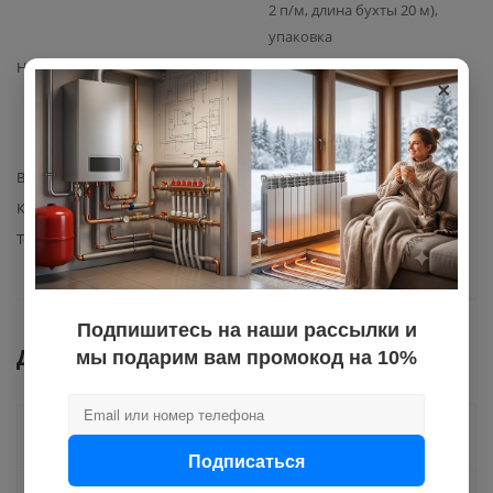
2 п/м, длина бухты 20 м),
упаковка
Назначение
системы отопления и
×
вентиляции внутреннего и
частично наружного
применения
Вид теплоизоляции
трубная
Количество в упаковке
20
Толщина изоляции
9
Подпишитесь на наши рассылки и
Документы
мы подарим вам промокод на 10%
Как купить
Подписаться