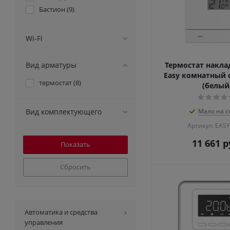
Бастион (
9
)
Wi-Fi
Вид арматуры
Термостат накла
Easy комнатный 
термостат (
8
)
(белый
Вид комплектующего
Мало на с
Артикул: EAS
11 661
р
Сбросить
Автоматика и средства
управления