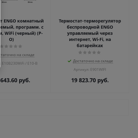
ат ENGO комнатный
Термостат-терморегулятор
емый, программ. с
беспроводной ENGO
, WiFi (черный) (Р-
управляемый через
О)
интернет, Wi-Fi, на
батарейках
статочно на складе
Достаточно на складе
: E10B230WiFi / E10-B
Артикул: E901WIFI
 643.60
руб.
19 823.70
руб.