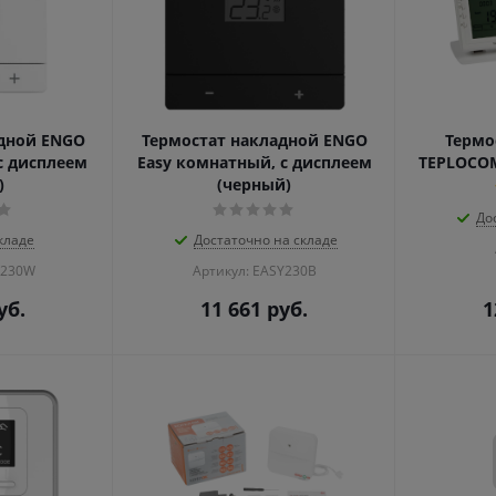
дной ENGO
Термостат накладной ENGO
Термо
с дисплеем
Easy комнатный, с дисплеем
TEPLOCOM
)
(черный)
До
кладе
Достаточно на складе
Y230W
Артикул: EASY230B
уб.
11 661
руб.
1