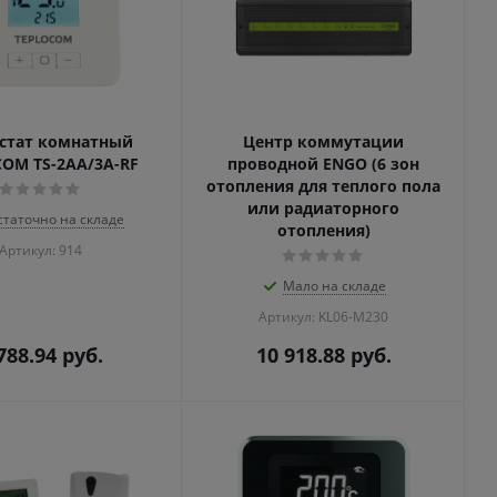
стат комнатный
Центр коммутации
OM TS-2AA/3A-RF
проводной ENGO (6 зон
отопления для теплого пола
или радиаторного
статочно на складе
отопления)
Артикул: 914
Мало на складе
Артикул: KL06-M230
788.94
руб.
10 918.88
руб.