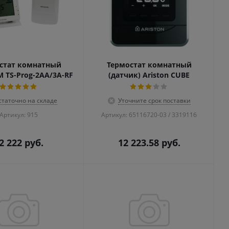
стат комнатный
Термостат комнатный
 TS-Prog-2AA/3A-RF
(датчик) Ariston CUBE
статочно на складе
Уточните срок поставки
Артикул: 915
Артикул: 65116720-03 / 3319116
2 222
руб.
12 223.58
руб.