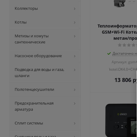
Коллекторы
Котлы
Теплоинформато
GSM+Wi-Fi Котел
Метизы и хомуты
метан/пр
сантехнические
Достаточно н
Насосное оборудование
Артикул: gsm+
Подводка для воды и газа,
kotel.OK4.0+C
шланги
13 806
р
Полотенцесушители
Предохранительная
арматура
Сплит системы
Счетчики воды и газа