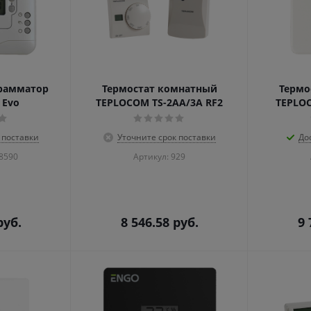
грамматор
Термостат комнатный
Термо
 Evo
TEPLOCOM TS-2AA/3A RF2
TEPLOC
 поставки
Уточните срок поставки
До
18590
Артикул: 929
уб.
8 546.58
руб.
9 