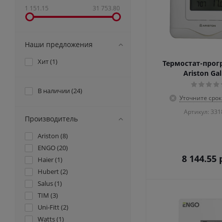
1 151.15
31 753.80
Наши предложения
Хит (
1
)
Термостат-про
Ariston Gal
В наличии (
24
)
Уточните срок
Артикул: 33
Производитель
Ariston (
8
)
ENGO (
20
)
8 144.55
р
Haier (
1
)
Hubert (
2
)
Salus (
1
)
TIM (
3
)
Uni-Fitt (
2
)
Watts (
1
)