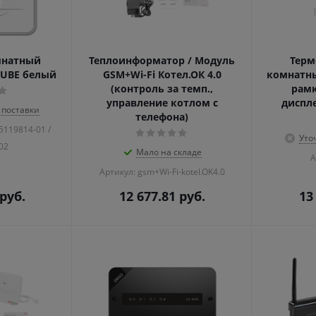
мнатный
Теплоинформатор / Модуль
Терм
 CUBE белый
GSM+Wi-Fi Котел.ОК 4.0
комнатн
(контроль за темп.,
рамк
управление котлом с
диспле
 поставки
телефона)
5119814-01 /
Уто
02
Мало на складе
А
Артикул: gsm+Wi-Fi-kotel.OK4.0
руб.
12 677.81
руб.
13