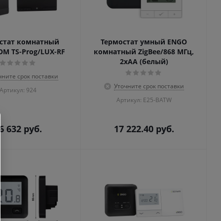
стат комнатный
Термостат умный ENGO
M TS-Prog/LUX-RF
комнатный ZigBee/868 МГц,
2хАА (белый)
чните срок поставки
Уточните срок поставки
Артикул: 924
Артикул: E25-BATW
6 632
руб.
17 222.40
руб.