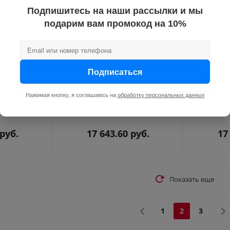
Подпишитесь на наши рассылки и мы
подарим вам промокод на 10%
ный ENGO
Термостат ENGO комнатный
Термост
встраиваемый, программ. с
встраива
ный)
дисплеем, WiFi (белый)
дисплеем
Подписаться
 поставки
Достаточно на складе
До
-BATB
Артикул: E10W230WiFi
Нажимая кнопку, я соглашаюсь на
обработку персональных данных
Артикул
руб.
17 643.60
руб.
17
Показать еще
1
2
3