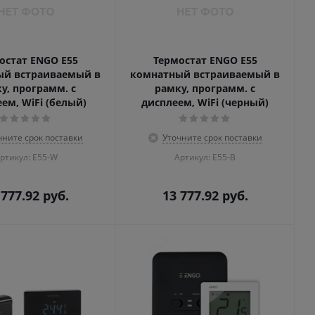
остат ENGO E55
Термостат ENGO E55
ый встраиваемый в
комнатный встраиваемый в
у, программ. с
рамку, программ. с
ем, WiFi (белый)
дисплеем, WiFi (черный)
чните срок поставки
Уточните срок поставки
ртикул: E55-W
Артикул: E55-B
 777.92
руб.
13 777.92
руб.