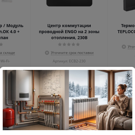
р / Модуль
Центр коммутации
Термо
.ОК 4.0 +
проводной ENGO на 2 зоны
TEPLOCO
опан
отопления, 230В
Уто
а складе
Уточните срок поставки
Wi-Fi-
Артикул: ECB2-230
H4+C3H8
×
уб.
14 961.96
руб.
1