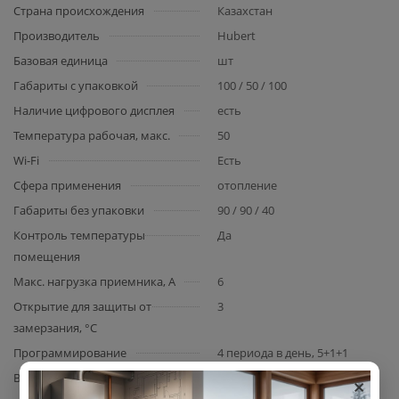
Страна происхождения
Казахстан
Производитель
Hubert
Базовая единица
шт
Габариты с упаковкой
100 / 50 / 100
Наличие цифрового дисплея
есть
Температура рабочая, макс.
50
Wi-Fi
Есть
Сфера применения
отопление
Габариты без упаковки
90 / 90 / 40
Контроль температуры
Да
помещения
Макс. нагрузка приемника, А
6
Открытие для защиты от
3
замерзания, °С
Программирование
4 периода в день, 5+1+1
×
Вид комплектующего
термостат