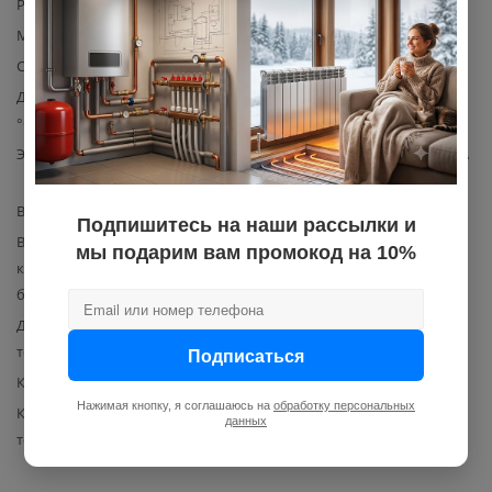
Режим незамерзания
Да
Материал изготовления
пластик
Сенсорное управление
Нет
Диапазон рабочих температур,
0-50
°C
Электропитание
Питание от батарей типа ААА
2 шт
Влажность, %
85
Подпишитесь на наши рассылки и
Возможность использовать
Да
мы подарим вам промокод на 10%
как дистанционный
беспроводной выключатель
Диапазон настройки
5-30
температуры, °С
Подписаться
Количество выходов
1
Нажимая кнопку, я соглашаюсь на
обработку персональных
Количество датчиков
1
данных
температуры