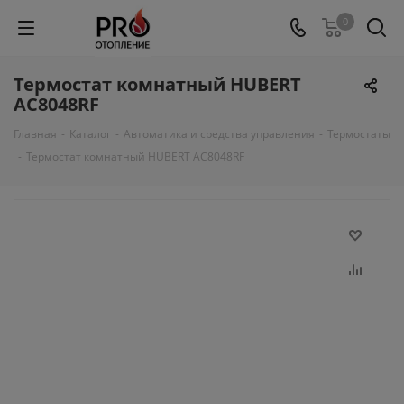
0
Термостат комнатный HUBERT
АС8048RF
Главная
-
Каталог
-
Автоматика и средства управления
-
Термостаты
-
Термостат комнатный HUBERT АС8048RF