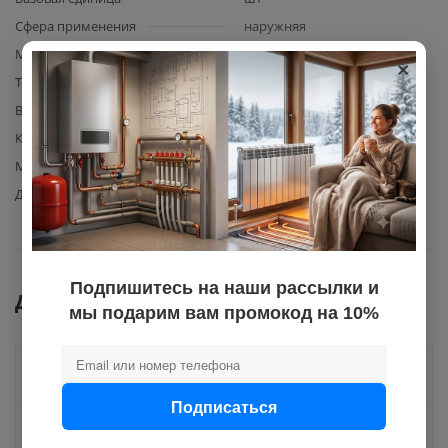
Сфера применения
наружняя
Материал уплотнения
EPDM
×
Толщина стенки
3,4
Вид элемента
труба канализационная
Количество в упаковке
20
Материал изготовления
полипропилен
Диаметр
110
Подпишитесь на наши рассылки и
Документы
мы подарим вам промокод на 10%
Как купить
Подписаться
Оплата