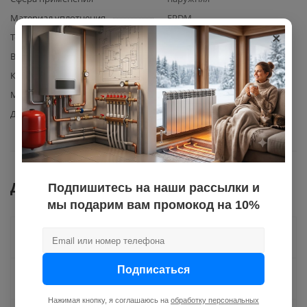
Материал уплотнения
EPDM
×
Толщина стенки
4
Вид элемента
труба канализационная
Количество в упаковке
10
Материал изготовления
полипропилен
Диаметр
160
Документы
Подпишитесь на наши рассылки и
мы подарим вам промокод на 10%
Как купить
Подписаться
Оплата
Нажимая кнопку, я соглашаюсь на
обработку персональных