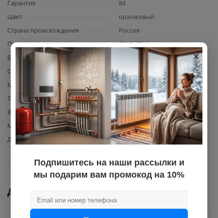
Гарантия
84
Цвет
оранжевый
Страна происхождения
Россия
Производитель
ПОЛИТЭК
×
Базовая единица
шт
Сфера применения
наружняя
Материал уплотнения
EPDM
Толщина стенки
4,9
Вид элемента
труба канализационная
Материал изготовления
полипропилен
Диаметр
160
Подпишитесь на наши рассылки и
мы подарим вам промокод на 10%
Документы